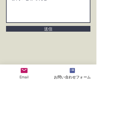
送信
Email
お問い合わせフォーム