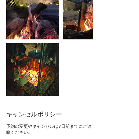
キャンセルポリシー
予約の変更やキャンセルは7日前までにご連
絡ください。