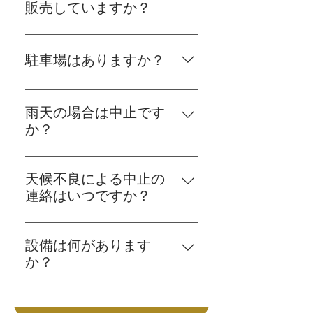
方の料金をお一人様につき3,000
販売していますか？
円(税込)頂戴しております。
完全持ち込みです。徒歩5分のと
ころに漁港の市場があります。贅
駐車場はありますか？
沢な海鮮BBQをぜひ！
徒歩5分のところに有料駐車場が
あります。Dayプランの方は無料
雨天の場合は中止です
駐車場がご利用頂けます。
か？
基本的に雨天決行となります。暴
風など運営が危険と判断した場
天候不良による中止の
合、ご利用内容を変更またはキャ
連絡はいつですか？
ンセルする場合がございます。
ご利用日の前日には判断してご予
約時の連絡先にこちらからご連絡
設備は何があります
差し上げます。天候によるキャン
か？
セルについてはキャンセル費用は
以下のものをご用意しておりま
一切かかりません。
す。 ・お皿類(BBQ用/取り皿用