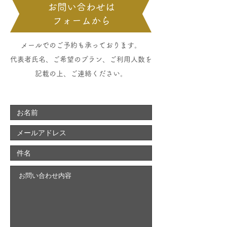
​お問い合わせは
人数分) ・割り箸人数分 ・調理器
フォームから
具(ピーラー、包丁、木製まな板、
お玉など) ・ワイングラス6名様分
・肉用トング ・薪(焚き火用) ※必
​メールでのご予約も承っております。
要な場合はスタッフにお声がけく
​代表者氏名、ご希望のプラン、ご利用人数を
ださい。 ・炭3kg ・クーラーボッ
記載の上、ご連絡ください。
クス42.5L ・テント、ハンモッ
ク、bluetoothスピーカー付ラン
タン ・カード/ボードゲーム数種
類