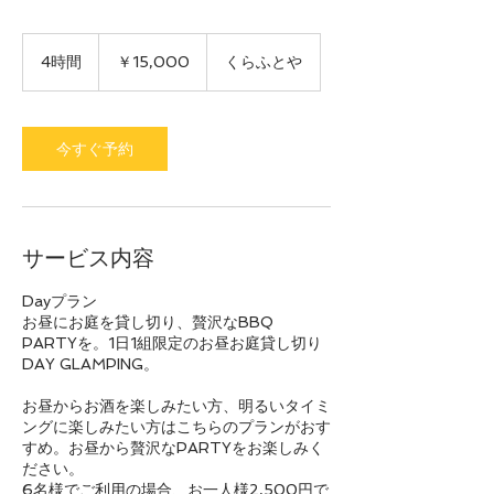
15,000
円
4時間
4
￥15,000
くらふとや
時
間
今すぐ予約
サービス内容
Dayプラン
お昼にお庭を貸し切り、贅沢なBBQ
PARTYを。1日1組限定のお昼お庭貸し切り
DAY GLAMPING。
お昼からお酒を楽しみたい方、明るいタイミ
ングに楽しみたい方はこちらのプランがおす
すめ。お昼から贅沢なPARTYをお楽しみく
ださい。
6名様でご利用の場合、お一人様2,500円で