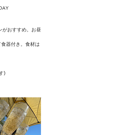
AY
ンがおすすめ。お昼
て食器付き。食材は
ます)