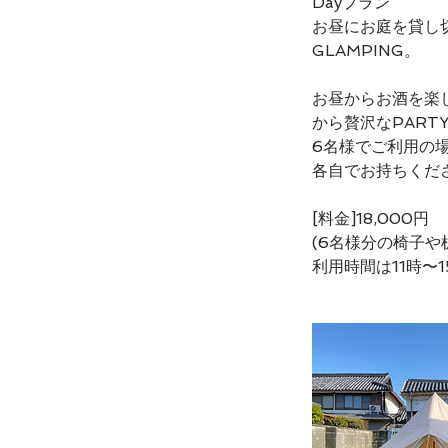
Dayプラン
お昼にお庭を貸し切
GLAMPING。
お昼からお酒を楽
から贅沢なPART
6名様でご利用の
各自でお持ちくだ
[料金]18,000円
(6名様分の椅子