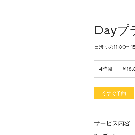
Dayプ
日帰りの11:00〜
18,000
円
4時間
4
￥18,
時
間
今すぐ予約
サービス内容